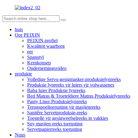
huis
Oor PEIXIN
PEIXIN-profiel
Kwaliteit waarborg
eer
Spanstyl
Kernkonsep
Ondernemingsvideo
produkte
Volledige Servo-gesigmasker-produksielynreeks
Produksie lynreeks vir luiers vir volwassenes
Baba luier Produksie lynreeks
Bed Matras & Troeteldiere Matras Produksielynreeks
Panty Liner Produksielynreeks
Terugspoeltoerusting vir masjienreeks
Sanitêre Servetproduksie-reeks
Toestelle vir gesigweefselreeks in vakkies
Sny masjien reeks toerusting
Servetpapierreeks toerusting
Nuus