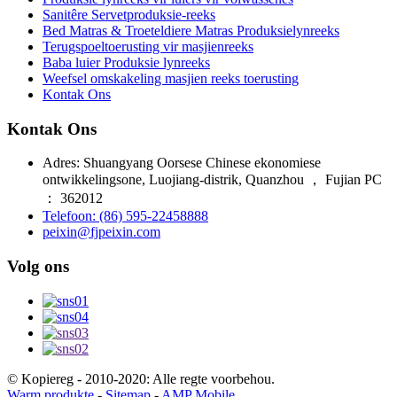
Sanitêre Servetproduksie-reeks
Bed Matras & Troeteldiere Matras Produksielynreeks
Terugspoeltoerusting vir masjienreeks
Baba luier Produksie lynreeks
Weefsel omskakeling masjien reeks toerusting
Kontak Ons
Kontak Ons
Adres: Shuangyang Oorsese Chinese ekonomiese
ontwikkelingsone, Luojiang-distrik, Quanzhou ， Fujian PC
： 362012
Telefoon: (86) 595-22458888
peixin@fjpeixin.com
Volg ons
© Kopiereg - 2010-2020: Alle regte voorbehou.
Warm produkte
-
Sitemap
-
AMP Mobile