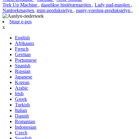
Trek Up Machine
,
daaglikse higiëniemasjien
,
Lady pad-masjien
,
Natdoekmasjien
,
mini-produksielyn
,
panty-voering-produksielyn
,
Stuur e-pos
x
English
Afrikaans
French
German
Portuguese
Spanish
Russian
Japanese
Korean
Arabic
Irish
Greek
Turkish
Italian
Danish
Romanian
Indonesian
Czech
Swedish