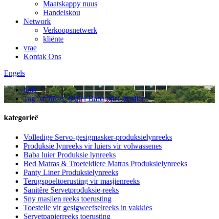
Maatskappy nuus
Handelskou
Network
Verkoopsnetwerk
kliënte
vrae
Kontak Ons
Engels
huis
Tag Archives: Super Baba luier masjien
kategorieë
Volledige Servo-gesigmasker-produksielynreeks
Produksie lynreeks vir luiers vir volwassenes
Baba luier Produksie lynreeks
Bed Matras & Troeteldiere Matras Produksielynreeks
Panty Liner Produksielynreeks
Terugspoeltoerusting vir masjienreeks
Sanitêre Servetproduksie-reeks
Sny masjien reeks toerusting
Toestelle vir gesigweefselreeks in vakkies
Servetpapierreeks toerusting