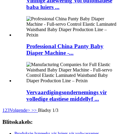
Vinnige aflewering Vol outomatiese
baba luiers ...
Professional China Panty Baby
Diaper Machine -...
Vervaardigingsondernemings vir
volledige elastiese middellyf ...
1
2
3
Volgende>
>>
Bladsy 1/3
Blitsskakels:
Produksie lynreeks vir luiers vir volwassenes