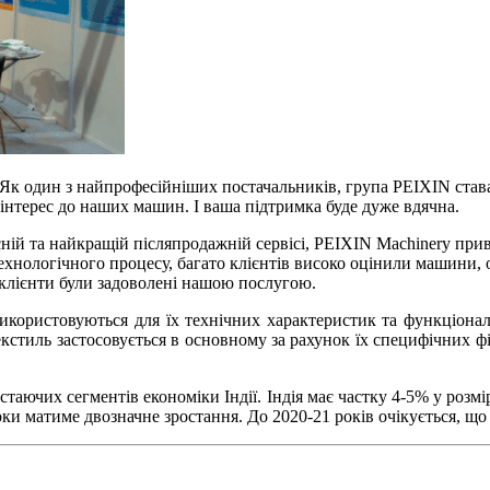
. Як один з найпрофесійніших постачальників, група PEIXIN став
інтерес до наших машин. І ваша підтримка буде дуже вдячна.
існій та найкращій післяпродажній сервісі, PEIXIN Machinery при
ехнологічного процесу, багато клієнтів високо оцінили машини
і клієнти були задоволені нашою послугою.
використовуються для їх технічних характеристик та функціона
текстиль застосовується в основному за рахунок їх специфічних 
таючих сегментів економіки Індії. Індія має частку 4-5% у розм
ки матиме двозначне зростання. До 2020-21 років очікується, що 