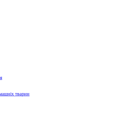
я
омашніх тварин