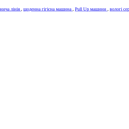
бнича лінія
,
щоденна гігієна машина
,
Pull Up машини
,
вологі с