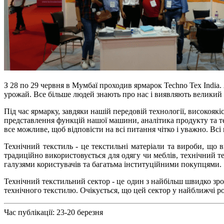
З 28 по 29 червня в Мумбаї проходив ярмарок Techno Tex India
урожай. Все більше людей знають про нас і виявляють великий 
Під час ярмарку, завдяки нашій передовій технології, високояк
представлення функцій нашої машини, аналітика продукту та т
все можливе, щоб відповісти на всі питання чітко і уважно. Вс
Технічний текстиль - це текстильні матеріали та вироби, що 
традиційно використовується для одягу чи меблів, технічний 
галузями користувачів та багатьма інституційними покупцями.
Технічний текстильний сектор - це один з найбільш швидко зрос
технічного текстилю. Очікується, що цей сектор у найближчі ро
Час публікації: 23-20 березня