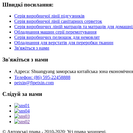
Швидкі посилання:
Серія виробничої лінії підгузників
Серія виробничої лінії санітарних серветок
Серія виробничих ліній матраців та матраців для домашні
Обладнання машин серії перемотування
Серія виробничих пелюшок для немовлят
Обладнання для верстатів для переробки тканин
Зв'яжіться з нами
Зв'яжіться з нами
Адреса: Shuangyang заморська китайська зона економічн
Телефон: (86) 595-22458888
peixin@fjpeixin.com
Слідуй за нами
© Авторські права - 2010-2020: Усі права захищені.