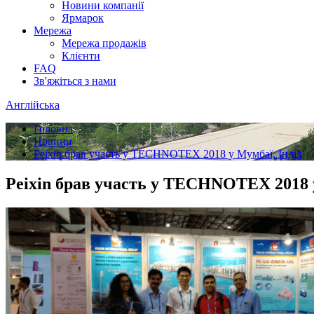
Новини компанії
Ярмарок
Мережа
Мережа продажів
Клієнти
FAQ
Зв'яжіться з нами
Англійська
Головна
Новини
Peixin брав участь у TECHNOTEX 2018 у Мумбаї, Індія
Peixin брав участь у TECHNOTEX 2018 у