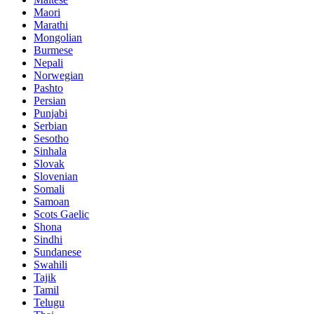
Maori
Marathi
Mongolian
Burmese
Nepali
Norwegian
Pashto
Persian
Punjabi
Serbian
Sesotho
Sinhala
Slovak
Slovenian
Somali
Samoan
Scots Gaelic
Shona
Sindhi
Sundanese
Swahili
Tajik
Tamil
Telugu