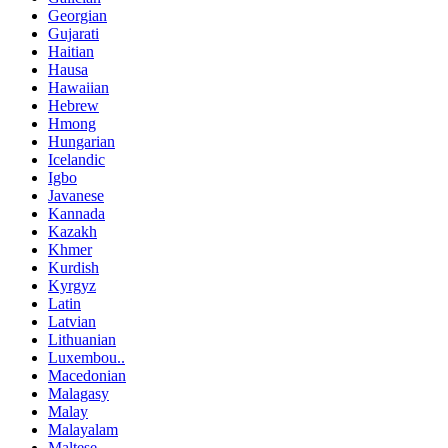
Georgian
Gujarati
Haitian
Hausa
Hawaiian
Hebrew
Hmong
Hungarian
Icelandic
Igbo
Javanese
Kannada
Kazakh
Khmer
Kurdish
Kyrgyz
Latin
Latvian
Lithuanian
Luxembou..
Macedonian
Malagasy
Malay
Malayalam
Maltese