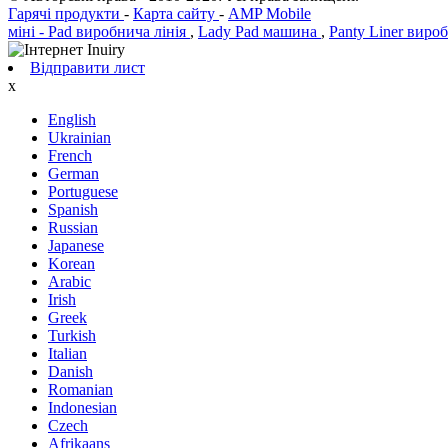
Гарячі продукти
-
Карта сайту
-
AMP Mobile
міні - Pad виробнича лінія
,
Lady Pad машина
,
Panty Liner виро
Відправити лист
х
English
Ukrainian
French
German
Portuguese
Spanish
Russian
Japanese
Korean
Arabic
Irish
Greek
Turkish
Italian
Danish
Romanian
Indonesian
Czech
Afrikaans