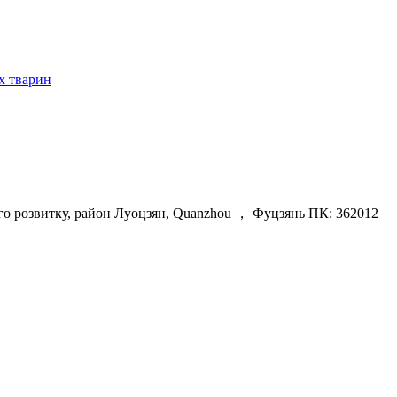
х тварин
ого розвитку, район Луоцзян, Quanzhou ， Фуцзянь ПК: 362012