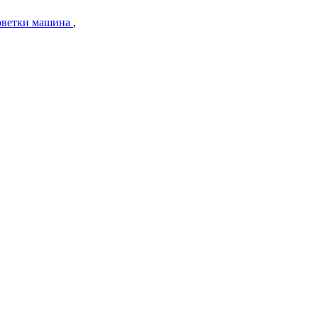
ерветки машина
,