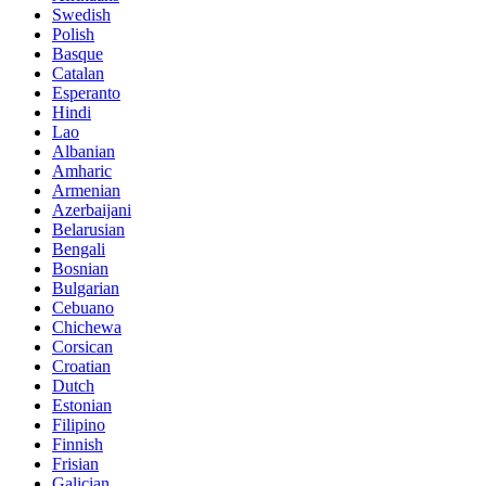
Swedish
Polish
Basque
Catalan
Esperanto
Hindi
Lao
Albanian
Amharic
Armenian
Azerbaijani
Belarusian
Bengali
Bosnian
Bulgarian
Cebuano
Chichewa
Corsican
Croatian
Dutch
Estonian
Filipino
Finnish
Frisian
Galician