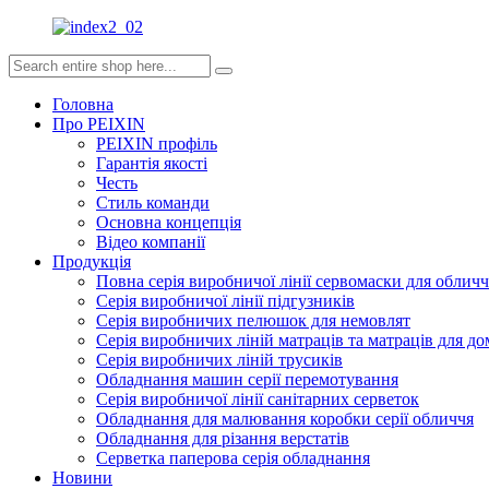
Головна
Про PEIXIN
PEIXIN профіль
Гарантія якості
Честь
Стиль команди
Основна концепція
Відео компанії
Продукція
Повна серія виробничої лінії сервомаски для обличч
Серія виробничої лінії підгузників
Серія виробничих пелюшок для немовлят
Серія виробничих ліній матраців та матраців для д
Серія виробничих ліній трусиків
Обладнання машин серії перемотування
Серія виробничої лінії санітарних серветок
Обладнання для малювання коробки серії обличчя
Обладнання для різання верстатів
Серветка паперова серія обладнання
Новини