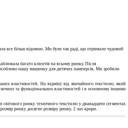
ала все більш відомою. Ми були так раді, що отримали чудовий
ваблювала багато клієнтів на всьому ринку. Після
, особливо нашу машинку для дитячих памперсів. Ми зробили
льних властивостей. На відміну від звичайного текстилю, який
фізичних та функціональних властивостей і в основному іншими
ірі світового ринку технічного текстилю у дванадцяти сегментах
розмір ринку досягне розміру ринку. 2 лах крори.