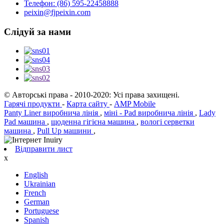
Телефон: (86) 595-22458888
peixin@fjpeixin.com
Слідуй за нами
© Авторські права - 2010-2020: Усі права захищені.
Гарячі продукти
-
Карта сайту
-
AMP Mobile
Panty Liner виробнича лінія
,
міні - Pad виробнича лінія
,
Lady
Pad машина
,
щоденна гігієна машина
,
вологі серветки
машина
,
Pull Up машини
,
Відправити лист
х
English
Ukrainian
French
German
Portuguese
Spanish