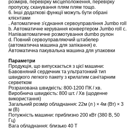
розмірів, перевірку місцеположення, перевірку
пропуску, сканування плям плям тощо.
6. Інші додаткові функції можуть бути обрані
клієнтами
. Автоматичне з'єднання сервоуправління Jumbo roll
b. Автоматичне керування конвертером Jumbo roll c.
Напівавтоматичне розмотування dumbo рулон
d. Повний сервоуправляючий штабелер
(автоматична машина для запікання) e.
Автоматична пакувальна машина для упаковки
Параметри
Продукція, що випускається з цієї машини:
Бавовняний сердечник та ультратонкий тип
швидкого легкого пакету з крилатим санітарним
серветком
Розрахована швидкість: 800-1200 ПК / хв.
Виробнича швидкість: 800 шт. / Хв (щоденне
використання)
Загальний розмір обладнання: 22м (л ) × 4м (Вт) × 3
м (В)
Потужність машини: приблизно 200 кВт (380 В, 50
Гц)
Вага обладнання: близько 40 Т