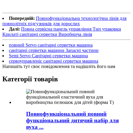
Попередній:
Повнофункціональна технологічна лінія для
повнолітніх підгузників для дорослих
Далі:
Повна сервісна панель управління Тип упаковки
Крилаті санітарні серветки Виробнича лінія
повний Servo санітарні серветки машина
санітарні серветки машини Запасні частини
Semi Servo Санітарні серветки машина
сервоуправленіє санітарні серветки машина
Напишіть тут своє повідомлення та надішліть його нам
Категорії товарів
Повнофункціональний повний
функціональний дитячий набір для
вуха ...