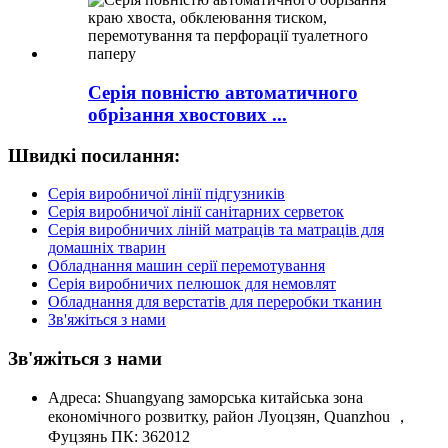
Серія повністю автоматичного
обрізання хвостових ...
Швидкі посилання:
Серія виробничої лінії підгузників
Серія виробничої лінії санітарних серветок
Серія виробничих ліній матраців та матраців для
домашніх тварин
Обладнання машин серії перемотування
Серія виробничих пелюшок для немовлят
Обладнання для верстатів для переробки тканин
Зв'яжіться з нами
Зв'яжіться з нами
Адреса: Shuangyang заморська китайська зона
економічного розвитку, район Луоцзян, Quanzhou ，
Фуцзянь ПК: 362012