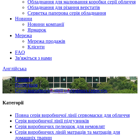
Обладнання для малювання коробки серії обличчя
Обладнання для різання верстатів
Серветка паперова серія обладнання
Новини
Новини компанії
Ярмарок
Мережа
Мережа продажів
Клієнти
FAQ
Зв'яжіться з нами
Англійська
Головна
Продукція
Серія виробничої лінії санітарних серветок
Категорії
Повна серія виробничої лінії сервомаски для обличчя
Серія виробничої лінії підгузників
Серія виробничих пелюшок для немовлят
Серія виробничих ліній матраців та матраців для
домашніх тварин