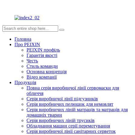
Головна
Про PEIXIN
PEIXIN профіль
Гарантія якості
Честь
Стиль команди
Основна концепція
Відео компанії
Продукція
Повна серія виробничої лінії сервомаски для
обличчя
Серія виробничої лінії підгузників
Серія виробничих пелюшок для немовлят
Серія виробничих ліній матраців та матраців для
домашніх тварин
Серія виробничих ліній трусиків
Обладнання машин серії перемотування
Серія виробничої лінії санітарних серветок