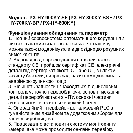
Модель: PX-HY-900KY-SF (PX-HY-800KY-BSF / PX-
HY-700KY-BP / PX-HY-600KY)
Функціонування обладнання та параметр
1. Повний сервосистема автоматичного керування з
високою автоматизацією, в той час як машину
можна також модернізувати відповідно до розумних
вимог клієнтів.
2. Відповідно до проектування європейського
стандарту CE, пройшов сертифікат CE, електричні
деталі під сертифікат якості CE або UL, з блоком
захисту безпеки, наприклад, захисними дверима та
аварійною зупинкою тощо.
3. Більшість запчастин знаходяться під числовим
контролем, точно переробляючи, основні механічні
деталі переробляються з ЧПУ, основні частини
аутсорсингу - всесвітньо відомий бренд.
4. Операційний інтерфейс - це галузевий PLC з
гуманістичним дизайном та додатковим збором для
запису виробництва.
5. Працездатно встановити систему моніторингу
камери, яка може проводити он-лайн перевірку