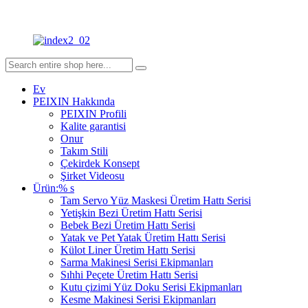
Ev
PEIXIN Hakkında
PEIXIN Profili
Kalite garantisi
Onur
Takım Stili
Çekirdek Konsept
Şirket Videosu
Ürün:% s
Tam Servo Yüz Maskesi Üretim Hattı Serisi
Yetişkin Bezi Üretim Hattı Serisi
Bebek Bezi Üretim Hattı Serisi
Yatak ve Pet Yatak Üretim Hattı Serisi
Külot Liner Üretim Hattı Serisi
Sarma Makinesi Serisi Ekipmanları
Sıhhi Peçete Üretim Hattı Serisi
Kutu çizimi Yüz Doku Serisi Ekipmanları
Kesme Makinesi Serisi Ekipmanları