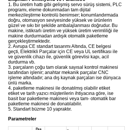
1. Bu üretim hattı gibi gelişmiş servo sürüş sistemi, PLC
programı, eleme dokunmadan tam dijital
merkezileştirme kontrolü benimser; konumlandırmada
doğru, otomasyon seviyesinde yüksek ve ürünlerin
güzel ve sıkı bir şekilde ambalajlanması doğrudur. Bu
makine, istikrarlı üretim ve yüksek üretim verimliliği ile
makine durdurmadan ardışık otomatik paketleme
gerçekleştirmektedir.
2. Avrupa CE standart tasarımı Altında, CE belgesi
geçti, Elektrikli Parçalar için CE veya UL sertifikası ile
ve güvenlik cihazı ile, güvenlik görevlisi kapı, acil
durdurma vb.
3. parçaların çoğu tam olarak sayısal kontrol makinesi
tarafından işlenir; anahtar mekanik parçalar CNC
işleme altındadır; ana dış kaynak parçaları ise dünyaca
ünlü marka.
4. paketleme makinesi ile donatılmış olabilir etiket
etiket ve tarih yazıcı müşterilerin ihtiyacına göre, ise
basit bar paketleme makinesi veya tam- otomatik bar
paketleme makinesi de donatılabilir.
5. Standart büzme 10 yapraktır.
Parametreler
Dış