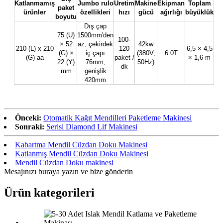
Katlanmamış
Jumbo rulo
Üretim
Makine
Ekipman
Toplam
paket
ürünler
özellikleri
hızı
gücü
ağırlığı
büyüklük
boyutu
Dış çap
75 (U)
1500mm'den
100-
× 52
az, çekirdek
42kw
210 (L) x 210
120
6,5 × 4,5
(G) ×
iç çapı
(380V,
6.0T
(G) aa
paket /
× 1,6 m
22 (Y)
76mm,
50Hz)
dk
mm
genişlik
420mm
Önceki:
Otomatik Kağıt Mendilleri Paketleme Makinesi
Sonraki:
Serisi Diamond Lif Makinesi
Kabartma Mendil Cüzdan Doku Makinesi
Katlanmış Mendil Cüzdan Doku Makinesi
Mendil Cüzdan Doku makinesi
Mesajınızı buraya yazın ve bize gönderin
Ürün kategorileri