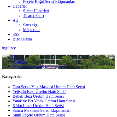
Peçete Kağıt Serisi Ekipmanları
Haberler
Şirket Haberleri
Ticaret Fuarı
Ağ
Satış ağı
Müşteriler
SSS
Bize Ulaşın
ingilizce
Ev
Ürün:% s
Peçete Kağıt Serisi Ekipmanları
Kategoriler
Tam Servo Yüz Maskesi Üretim Hattı Serisi
Yetişkin Bezi Üretim Hattı Serisi
Bebek Bezi Üretim Hattı Serisi
Yatak ve Pet Yatak Üretim Hattı Serisi
Külot Liner Üretim Hattı Serisi
Sarma Makinesi Serisi Ekipmanları
Sıhhi Peçete Üretim Hattı Serisi