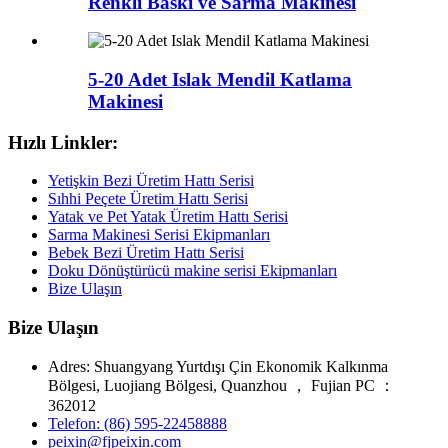
Renkli Baskı ve Sarma Makinesi
5-20 Adet Islak Mendil Katlama
Makinesi
Hızlı Linkler:
Yetişkin Bezi Üretim Hattı Serisi
Sıhhi Peçete Üretim Hattı Serisi
Yatak ve Pet Yatak Üretim Hattı Serisi
Sarma Makinesi Serisi Ekipmanları
Bebek Bezi Üretim Hattı Serisi
Doku Dönüştürücü makine serisi Ekipmanları
Bize Ulaşın
Bize Ulaşın
Adres: Shuangyang Yurtdışı Çin Ekonomik Kalkınma
Bölgesi, Luojiang Bölgesi, Quanzhou ， Fujian PC ：
362012
Telefon: (86) 595-22458888
peixin@fjpeixin.com