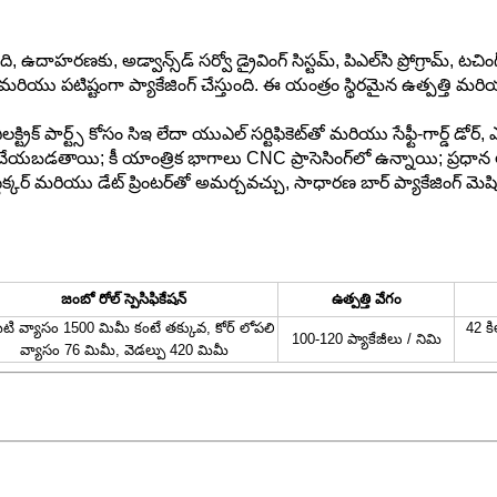
ంది, ఉదాహరణకు, అడ్వాన్స్‌డ్ సర్వో డ్రైవింగ్ సిస్టమ్, పిఎల్‌సి ప్రోగ్రామ్,
ు పటిష్టంగా ప్యాకేజింగ్ చేస్తుంది. ఈ యంత్రం స్థిరమైన ఉత్పత్తి మరి
క్ట్రిక్ పార్ట్స్ కోసం సిఇ లేదా యుఎల్ సర్టిఫికెట్‌తో మరియు సేఫ్టీ-గార్డ్ డో
ేయబడతాయి; కీ యాంత్రిక భాగాలు CNC ప్రాసెసింగ్‌లో ఉన్నాయి; ప్రధాన అవుట
్కర్ మరియు డేట్ ప్రింటర్‌తో అమర్చవచ్చు, సాధారణ బార్ ప్యాకేజింగ్ మెషి
జంబో రోల్ స్పెసిఫికేషన్
ఉత్పత్తి వేగం
 వ్యాసం 1500 మిమీ కంటే తక్కువ, కోర్ లోపలి
42 కి
100-120 ప్యాకేజీలు / నిమి
వ్యాసం 76 మిమీ, వెడల్పు 420 మిమీ