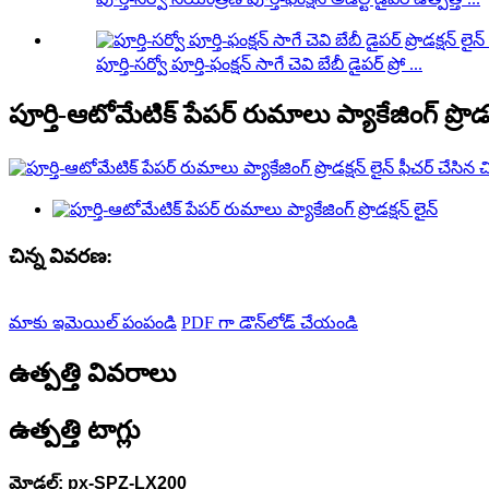
పూర్తి-సర్వో పూర్తి-ఫంక్షన్ సాగే చెవి బేబీ డైపర్ ప్రో ...
పూర్తి-ఆటోమేటిక్ పేపర్ రుమాలు ప్యాకేజింగ్ ప్రొడక్
చిన్న వివరణ:
మాకు ఇమెయిల్ పంపండి
PDF గా డౌన్‌లోడ్ చేయండి
ఉత్పత్తి వివరాలు
ఉత్పత్తి టాగ్లు
మోడల్: px-SPZ-LX200