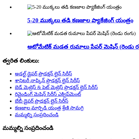
5-20 ముక్కలు తడి కణజాల ప్యాకేజింగ్ యంత్రం
ఆటోమేటిక్ మడత రుమాలు పేపర్ మెషిన్ (రెండు ర
త్వరిత లింకులు:
అడల్ట్ డైపర్ ప్రొడక్షన్ లైన్ సిరీస్
శానిటరీ నాప్కిన్ ప్రొడక్షన్ లైన్ సిరీస్
బెడ్ మెట్రెస్ & పెట్ మెట్రెస్ ప్రొడక్షన్ లైన్ సిరీస్
రివైండింగ్ మెషిన్ సిరీస్ ఎక్విప్‌మెంట్
బేబీ డైపర్ ప్రొడక్షన్ లైన్ సిరీస్
కణజాల మార్పిడి యంత్ర శ్రేణి సామగ్రి
మమ్మల్ని సంప్రదించండి
మమ్మల్ని సంప్రదించండి