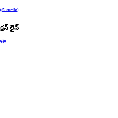
షన్ లైన్