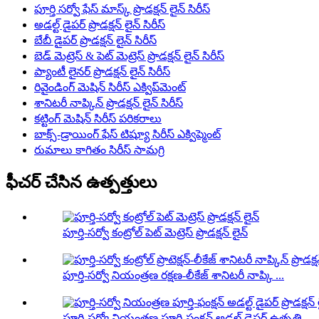
పూర్తి సర్వో ఫేస్ మాస్క్ ప్రొడక్షన్ లైన్ సిరీస్
అడల్ట్ డైపర్ ప్రొడక్షన్ లైన్ సిరీస్
బేబీ డైపర్ ప్రొడక్షన్ లైన్ సిరీస్
బెడ్ మెట్రెస్ & పెట్ మెట్రెస్ ప్రొడక్షన్ లైన్ సిరీస్
ప్యాంటీ లైనర్ ప్రొడక్షన్ లైన్ సిరీస్
రివైండింగ్ మెషిన్ సిరీస్ ఎక్విప్‌మెంట్
శానిటరీ నాప్కిన్ ప్రొడక్షన్ లైన్ సిరీస్
కట్టింగ్ మెషిన్ సిరీస్ పరికరాలు
బాక్స్-డ్రాయింగ్ ఫేస్ టిష్యూ సిరీస్ ఎక్విప్మెంట్
రుమాలు కాగితం సిరీస్ సామగ్రి
ఫీచర్ చేసిన ఉత్పత్తులు
పూర్తి-సర్వో కంట్రోల్ పెట్ మెట్రెస్ ప్రొడక్షన్ లైన్
పూర్తి-సర్వో నియంత్రణ రక్షణ-లీకేజ్ శానిటరీ నాప్కి ...
పూర్తి-సర్వో నియంత్రణ పూర్తి-ఫంక్షన్ అడల్ట్ డైపర్ ఉత్పత్తి ...