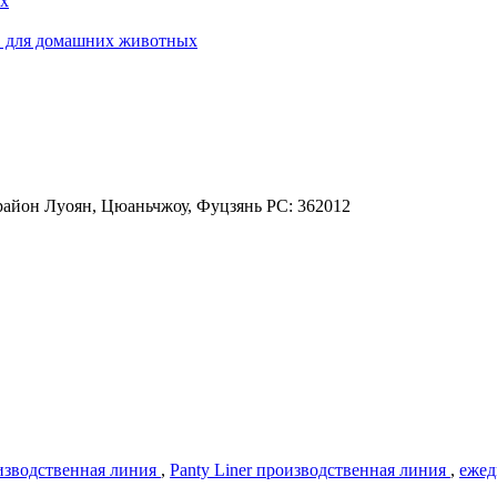
ых
ов для домашних животных
район Луоян, Цюаньчжоу, Фуцзянь PC: 362012
изводственная линия
,
Panty Liner производственная линия
,
ежед