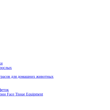
ки
зрослых
атрасов для домашних животных
феток
ии Face Tissue Equipment