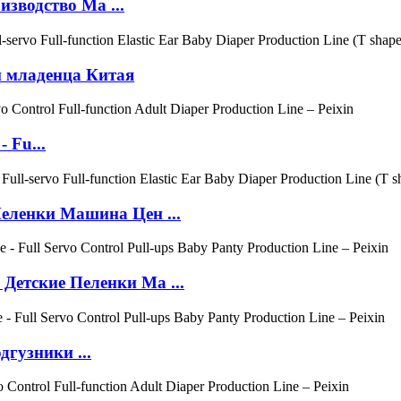
зводство Ма ...
 младенца Китая
- Fu...
еленки Машина Цен ...
етские Пеленки Ма ...
гузники ...