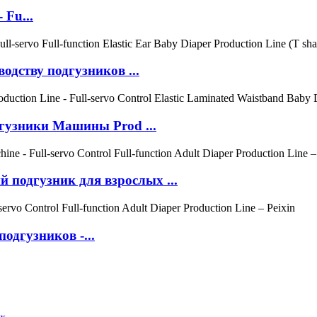
 Fu...
одству подгузников ...
гузники Машины Prod ...
 подгузник для взрослых ...
одгузников -...