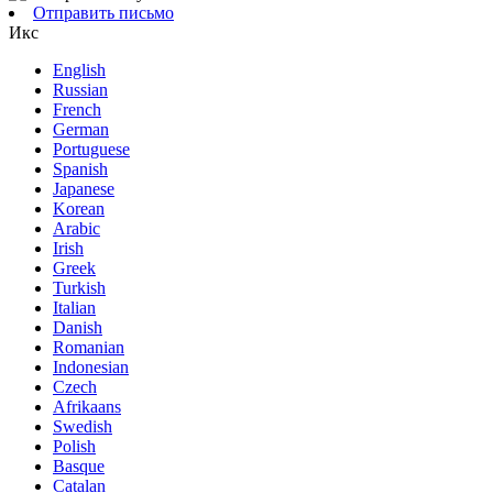
Отправить письмо
Икс
English
Russian
French
German
Portuguese
Spanish
Japanese
Korean
Arabic
Irish
Greek
Turkish
Italian
Danish
Romanian
Indonesian
Czech
Afrikaans
Swedish
Polish
Basque
Catalan