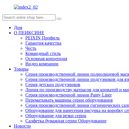
Дом
О ПЕИКСИНЕ
PEIXIN Профиль
Гарантия качества
Честь
Командный стиль
Основная концепция
Видео компании
Товары
Серия производственной линии полнолицевой мас
Серия производственной линии подгузников для в
Серия детских подгузников
Линия по производству матрасов для кроватей и м
Серия производственной линии Panty Liner
Перематывать машины серии оборудования
Серия производственной линии гигиенических сал
Оборудование для нанесения рисунка на коробку сер
Оборудование для резки серии
Салфетка бумажная серии Оборудование
Новости