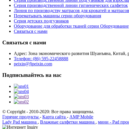
Серия производственной линии подгузников для взросл
Серия производственной линии гигиенических салфеток
Линия по производству матрасов для кроватей и матрас
Перематывать машины серии оборудования
Серия детских подгузников
Оборудование для обработки тканей серии Оборудование
Связаться с нами
Связаться с нами
Адрес: Зона экономического развития Шуанъяна, Китай, 
Телефон: (86) 595-22458888
peixin@fjpeixin.com
Подписывайтесь на нас
© Copyright - 2010-2020: Все права защищены.
Горячие продукты
-
Карта сайта
-
AMP Mobile
Lady Pad машина
,
Влажные салфетки машина
,
мини - Pad про