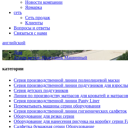
Новости компании
Ярмарка
сеть
Сеть продаж
Клиенты
Вопросы и ответы
Связаться с нами
английский
Дом
Архив метки: Подгузник Машинный
категории
Серия производственной линии полнолицевой маски
Серия производственной линии подгузников для взросл
Серия детских подгузников
Линия по производству матрасов для кроватей и матрас
Серия производственной линии Panty Liner
Перематывать машины серии оборудования
Серия производственной линии гигиенических салфеток
Оборудование для резки серии
Оборудование для нанесения рисунка на коробку серии Fa
Салфетка бумажная серии Оборудование