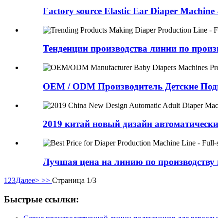
Factory source Elastic Ear Diaper Machine -
Тенденции производства линии по произв
OEM / ODM Производитель Детские Под
2019 китай новый дизайн автоматический
Лучшая цена на линию по производству п
1
2
3
Далее>
>>
Страница 1/3
Быстрые ссылки: