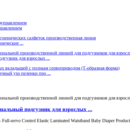
правлением
ические ...
гузник для взрослых ...
ный ухо пеленки про ...
альный подгузник для взрослых ...