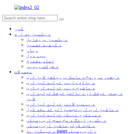
کور
د پکسین په اړه
د پکسین پروفایل
د کیفیت تضمین
ویاړ
ټیم ډول
اصلي مفهوم
د شرکت ویډیو
محصولات
د بشپړ سرو مخ د ماسک پروډکشن لاین لړۍ
د بالغ ډایپر تولید لین لړۍ
د ماشوم ډیپر تولید لړۍ لړۍ
د بستر توشک او د پالتو توشک تولید لړۍ
لاین
د پینټي لائنر تولید لین لړۍ
د ماشین لړۍ لړۍ تجهیزاتو ته مخه کول
د سینٹری نیپکن تولید لین لړۍ
د بکس ډراینګ د مخ نسج لړۍ وسیلې
د کښت کولو ماشین لړۍ وسیلې
د نیپکین پا paperو لړۍ وسیلې