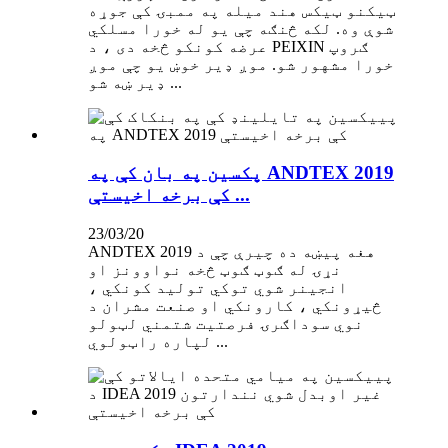
ټیکنو ټیکس هند میله په ممبۍ کې جوړه
شوې وه. لکه څنګه چې یو له خورا مسلکي
عرضه کونکو څخه دی ، د PEIXIN ګروپ
خورا مشهور شو. موږ ډیر خوښ یو چې موږ
ډیر ښه شو ...
پکسین په بان کې په ANDTEX 2019
کې برخه اخیستې ...
23/03/20
ANDTEX 2019 هغه پیښه ده چیرې چې د
نړۍ له ګوټ ګوټ څخه نواوونز او
انجینر شوي توکي تولید کونکي ،
څیړونکي ، کارونکي او صنعت مشران د
نوي سوداګرۍ فرصتیت شتمني لټولو
لپاره راټولوي ...