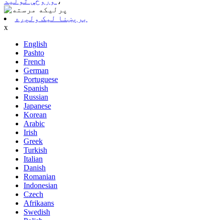
،
وروځې تولید
برېښنا لیک ولېږه
x
English
Pashto
French
German
Portuguese
Spanish
Russian
Japanese
Korean
Arabic
Irish
Greek
Turkish
Italian
Danish
Romanian
Indonesian
Czech
Afrikaans
Swedish