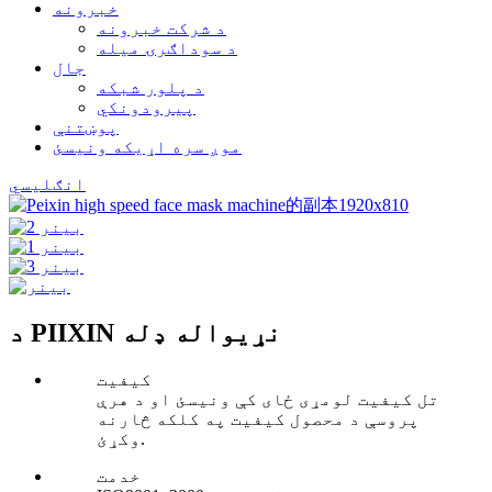
خبرونه
د شرکت خبرونه
د سوداګرۍ میله
جال
د پلور شبکه
پیرودونکي
پوښتنې
موږ سره اړیکه ونیسئ
انګلیسي
د PIIXIN نړیواله ډله
کیفیت
تل کیفیت لومړی ځای کې ونیسئ او د هرې
پروسې د محصول کیفیت په کلکه څارنه
وکړئ.
خدمت