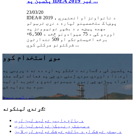
پکسین په IDEA 2019 غیر ...
23/03/20
IDEA® 2019 ، د نانواونز او انجنیري
پوښاک متخصصینو لپاره د نړۍ ترټولو
مهمه پیښه ، د بشپړ نونیوونز په
اوږدو کې د 75 هیوادونو څخه د 6،500+
برخه اخیستونکو او 509 نندارتون
شرکتونو هرکلی کوي ...
موږ استخدام کوو
په پکسین کې ، ګمارنه د خلکو په اړه ده نه د پروسې په
اړه. دا د اوږدې مودې ژمنې دي چې په فعاله توګه هغه
افراد پیژني چې زموږ د ټیمونو تنوع ، تجربه او لید
سره به بډایه شي.
اړیکه ونیسئ
ګړندي لینکونه:
د بالغ ډایپر تولید لین لړۍ
د سینٹری نیپکن تولید لین لړۍ
د بستر توشک او د پالتو توشک تولید لړۍ لاین