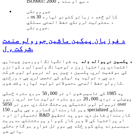
ISO9001: 2000 ، د سي ای سند
جوړوونکی
د os 30 کالو څخه د زیاتو کلونو لپاره
د معلولیت لرونکي حفظ الصحې مسلکي
جوړونکی.
د فوزیان پیکین ماشین جوړولو صنعت
شرکت ، ل.
د پکسین نړیواله ډله
په شوانګیانګ اوورسیز چینایي
اقتصادي پراختیا زون ، لوجیانګ ولسوالۍ ، کوانزو
کې موقعیت لري. پکسین د چین یو له ترټولو لوی شرکت
دی چې د تولید په لیکو کې تخصص لري چې د ورځني
کارولو حفظ الصحې محصولاتو تولید لپاره وقف شوی.
په 1985 کې تاسیس شوی او تر 50،000 مربع متره ځمکې
پوښلی ، نږدې 20،000 مربع متره تولید ساحه لري. زموږ
ترټولو لوی تخنیکي پرمختګ خلک دي. موږ تر 5050 over
ډیر کارمندان ګمارو ، چې پکې، 150 specialized مسلکي
تخنیکران او د R&D کارمندان شامل دي. موږ په تحقیق
او پراختیا کې لا ډیر کار کوو او پرمختللي مدیریت
سیسټمونه پلي کوو ځکه چې موږ تل غواړو یو ګام مخکې
پاتې شو.