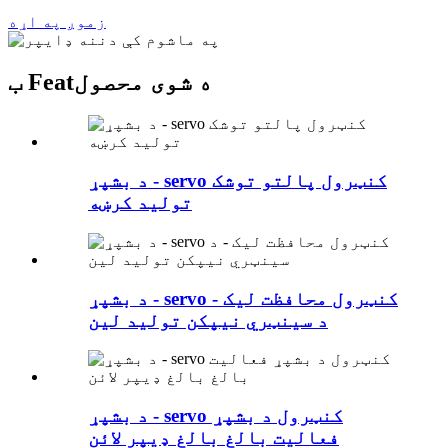
زموږ په اړه
ب Featه شوی محصول
د بشپړ - servo کنټرول پالتو توشک
تولید کرښه
د بشپړ - servo کنټرول محافظت لیک -
د سینټري نیپکن تولید لین
د بشپړ - servo کنټرول د بشپړ
فعالیت بالغ بالغ ډیپر لائن