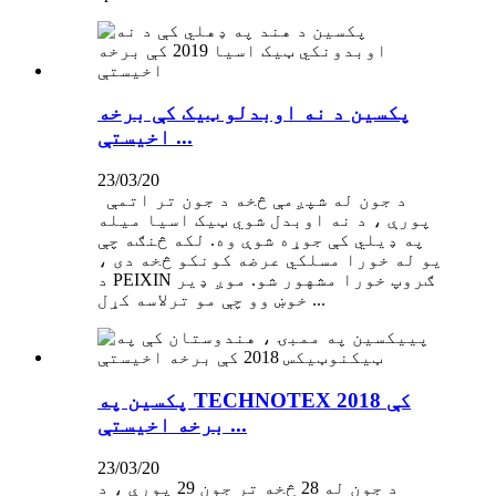
پکسین د نه اوبدلو ټیک کې برخه
اخیستې ...
23/03/20
د جون له شپږمې څخه د جون تر اتمې
پورې ، د نه اوبدل شوي ټیک اسیا میله
په ډیلي کې جوړه شوې وه. لکه څنګه چې
یو له خورا مسلکي عرضه کونکو څخه دی ،
د PEIXIN ګروپ خورا مشهور شو. موږ ډیر
خوښ وو چې مو ترلاسه کړل ...
پکسین په TECHNOTEX 2018 کې
برخه اخیستې ...
23/03/20
د جون له 28 څخه تر جون 29 پورې ، د