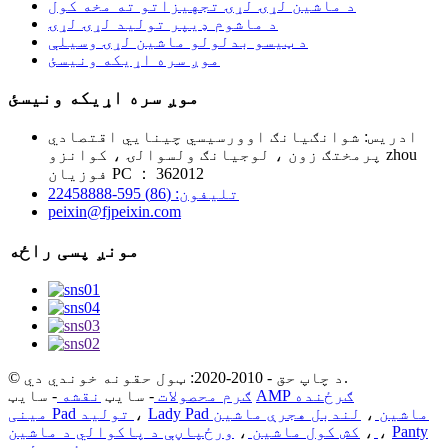
د ماشین لړۍ لړۍ تجهیزاتو ته مخه کول
د ماشوم ډیپر تولید لړۍ لړۍ
د ټیسو بدلولو ماشین لړۍ وسیلې
موږ سره اړیکه ونیسئ
موږ سره اړیکه ونیسئ
ادریس: شوانګیانګ اوورسیسي چینایي اقتصادي
پرمختګ زون ، لوجیانګ ولسوالۍ ، کوانزو zhou
فوزیان PC ： 362012
تلیفون: (86) 595-22458888
peixin@fjpeixin.com
مونږ پسی راځه
© د چاپ حق - 2010-2020: ټول حقونه خوندي دي.
AMP ګرځنده
- سایټ
ګرم محصولات
- سایټ
نقشه
Lady Pad ماشین
،
لندبل هجرې ماشین
،
مینی Pad تولید
Panty
،
ورځپاڼې د پاکوالي د ماشین
،
کش کول ماشین
،