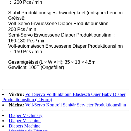
： 200 Pcs / min
Stabil Produktiounsgeschwindegkeet (entspriechend m
Gréisst):
Voll-Servo Erwuessene Diaper Produktiounslinn ：
200 Pcs / min
Semi-Servo Erwuessene Diaper Produktiounslinn ：
160-180 Pcs / min
Voll-automatesch Erwuessene Diaper Produktiounslinn
： 150 Pcs / min
Gesamtgréisst (L × W × H): 35 × 13 × 4,5m
Gewiicht: 100T (Ongeféier)
Virdru:
Voll-Servo Vollfunktioun Elastesch Ouer Baby Diaper
Produktiounslinn (T-Form)
Nächst:
Voll-Servo Kontroll Sanitär Servieter Produktiounslinn
Diaper Machinary
Diaper Maschinn
Diapers Machine