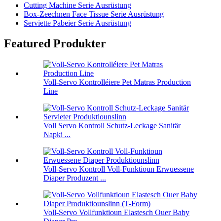
Cutting Machine Serie Ausrüstung
Box-Zeechnen Face Tissue Serie Ausrüstung
Serviette Pabeier Serie Ausrüstung
Featured Produkter
Voll-Servo Kontrolléiere Pet Matras Production
Line
Voll Servo Kontroll Schutz-Leckage Sanitär
Napki ...
Voll-Servo Kontroll Voll-Funktioun Erwuessene
Diaper Produzent ...
Voll-Servo Vollfunktioun Elastesch Ouer Baby