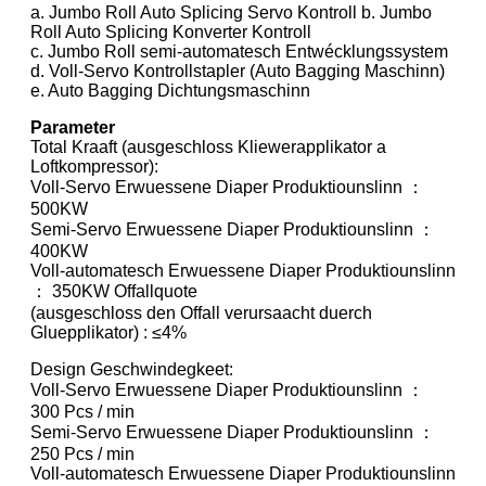
a. Jumbo Roll Auto Splicing Servo Kontroll b. Jumbo
Roll Auto Splicing Konverter Kontroll
c. Jumbo Roll semi-automatesch Entwécklungssystem
d. Voll-Servo Kontrollstapler (Auto Bagging Maschinn)
e. Auto Bagging Dichtungsmaschinn
Parameter
Total Kraaft (ausgeschloss Kliewerapplikator a
Loftkompressor):
Voll-Servo Erwuessene Diaper Produktiounslinn ：
500KW
Semi-Servo Erwuessene Diaper Produktiounslinn ：
400KW
Voll-automatesch Erwuessene Diaper Produktiounslinn
： 350KW Offallquote
(ausgeschloss den Offall verursaacht duerch
Gluepplikator) : ≤4%
Design Geschwindegkeet:
Voll-Servo Erwuessene Diaper Produktiounslinn ：
300 Pcs / min
Semi-Servo Erwuessene Diaper Produktiounslinn ：
250 Pcs / min
Voll-automatesch Erwuessene Diaper Produktiounslinn