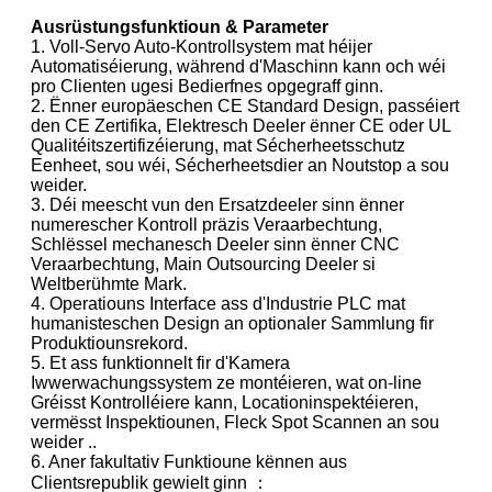
Ausrüstungsfunktioun & Parameter
1. Voll-Servo Auto-Kontrollsystem mat héijer
Automatiséierung, während d'Maschinn kann och wéi
pro Clienten ugesi Bedierfnes opgegraff ginn.
2. Ënner europäeschen CE Standard Design, passéiert
den CE Zertifika, Elektresch Deeler ënner CE oder UL
Qualitéitszertifizéierung, mat Sécherheetsschutz
Eenheet, sou wéi, Sécherheetsdier an Noutstop a sou
weider.
3. Déi meescht vun den Ersatzdeeler sinn ënner
numerescher Kontroll präzis Veraarbechtung,
Schlëssel mechanesch Deeler sinn ënner CNC
Veraarbechtung, Main Outsourcing Deeler si
Weltberühmte Mark.
4. Operatiouns Interface ass d'Industrie PLC mat
humanisteschen Design an optionaler Sammlung fir
Produktiounsrekord.
5. Et ass funktionnelt fir d'Kamera
Iwwerwachungssystem ze montéieren, wat on-line
Gréisst Kontrolléiere kann, Locationinspektéieren,
vermësst Inspektiounen, Fleck Spot Scannen an sou
weider ..
6. Aner fakultativ Funktioune kënnen aus
Clientsrepublik gewielt ginn ：