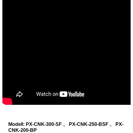
Modell: PX-CNK-300-SF 、 PX-CNK-250-BSF 、 PX-
CNK-200-BP