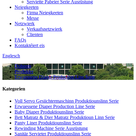
Serviette Pabeier Serie Ausrüstung
Neiegkeeten
Firma Neiegkeeten
Messe
Netzwierk
Verkaafsnetzwierk
Clienten
FAQs
Kontaktéiert eis
Englesch
Doheem
Produkter
Erwuessene Diaper Production Line Serie
Kategorien
Voll Servo Gesiichtermaschinn Produktiounslinn Serie
Erwuessene Diaper Production Line Serie
Baby Diaper Produktiounslinn Serie
Bett Matratz & Dier Matratz Produktioun Linn Serie
Panty Liner Produktiounslinn Serie
Rewinding Machine Serie Ausrüstung
Sanitär Servieter Produktiounslinn Serie