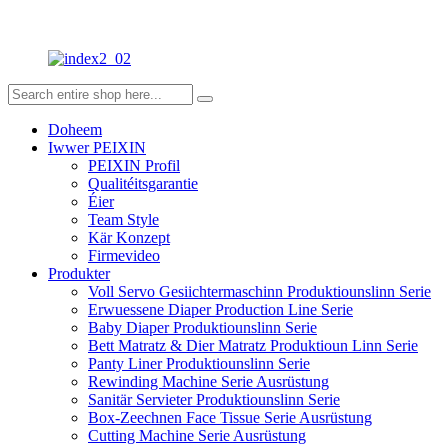
Doheem
Iwwer PEIXIN
PEIXIN Profil
Qualitéitsgarantie
Éier
Team Style
Kär Konzept
Firmevideo
Produkter
Voll Servo Gesiichtermaschinn Produktiounslinn Serie
Erwuessene Diaper Production Line Serie
Baby Diaper Produktiounslinn Serie
Bett Matratz & Dier Matratz Produktioun Linn Serie
Panty Liner Produktiounslinn Serie
Rewinding Machine Serie Ausrüstung
Sanitär Servieter Produktiounslinn Serie
Box-Zeechnen Face Tissue Serie Ausrüstung
Cutting Machine Serie Ausrüstung