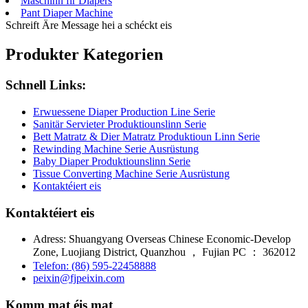
Maschinn fir Diapers
Pant Diaper Machine
Schreift Äre Message hei a schéckt eis
Produkter Kategorien
Schnell Links:
Erwuessene Diaper Production Line Serie
Sanitär Servieter Produktiounslinn Serie
Bett Matratz & Dier Matratz Produktioun Linn Serie
Rewinding Machine Serie Ausrüstung
Baby Diaper Produktiounslinn Serie
Tissue Converting Machine Serie Ausrüstung
Kontaktéiert eis
Kontaktéiert eis
Adress: Shuangyang Overseas Chinese Economic-Develop
Zone, Luojiang District, Quanzhou ， Fujian PC ： 362012
Telefon: (86) 595-22458888
peixin@fjpeixin.com
Komm mat éis mat