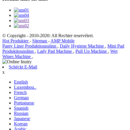
© Copyright - 2010-2020: All Rechter reservéiert.
Hot Produkter
-
Sitemap
-
AMP Mobile
Panty Liner Produktiounslinn
,
Daily Hygiene Machine
,
Mini Pad
Produktiounslinn
,
Lady Pad Machine
,
Pull Up Machine
,
Wet
Wipes Machine
,
Schéckt E-Mail
x
English
Luxembou..
French
German
Portuguese
Spanish
Russian
Japanese
Korean
Arabic