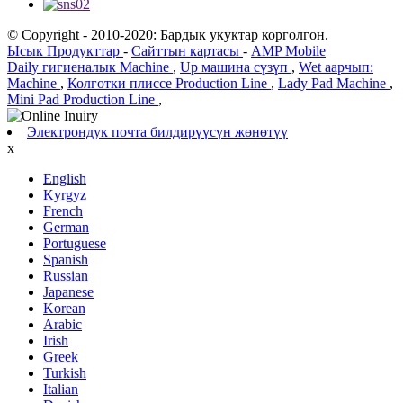
© Copyright - 2010-2020: Бардык укуктар корголгон.
Ысык Продукттар
-
Сайттын картасы
-
AMP Mobile
Daily гигиеналык Machine
,
Up машина сүзүп
,
Wet аарчып:
Machine
,
Колготки плиссе Production Line
,
Lady Pad Machine
,
Mini Pad Production Line
,
Электрондук почта билдирүүсүн жөнөтүү
х
English
Kyrgyz
French
German
Portuguese
Spanish
Russian
Japanese
Korean
Arabic
Irish
Greek
Turkish
Italian