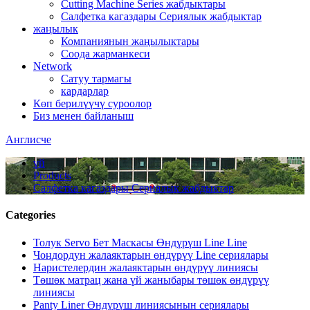
Cutting Machine Series жабдыктары
Салфетка кагаздары Сериялык жабдыктар
жаңылык
Компаниянын жаңылыктары
Соода жарманкеси
Network
Сатуу тармагы
кардарлар
Көп берилүүчү суроолор
Биз менен байланыш
Англисче
үй
Products
Салфетка кагаздары Сериялык жабдыктар
Categories
Толук Servo Бет Маскасы Өндүрүш Line Line
Чоңдордун жалаяктарын өндүрүү Line сериялары
Наристелердин жалаяктарын өндүрүү линиясы
Төшөк матрац жана үй жаныбары төшөк өндүрүү
линиясы
Panty Liner Өндүрүш линиясынын сериялары