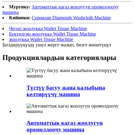
Мурунку:
Автоматтык кагаз жоолугун оромолдоочу
машина
Кийинки:
Сериялар Diamonds Washcloth Machine
Чегип жоолукка Wallet Tissue Machine
Бүктөлгөн жоолукка Wallet Tissue Machine
жоолукка Wallet Tissue Machine
Билдирүүңүздү ушул жерге жазып, бизге жөнөтүңүз
Продукциялардын категориялары
Түстүү басуу жана калыбына
келтирүүчү машина
Автоматтык кагаз жоолугун
оромолдоочу машина