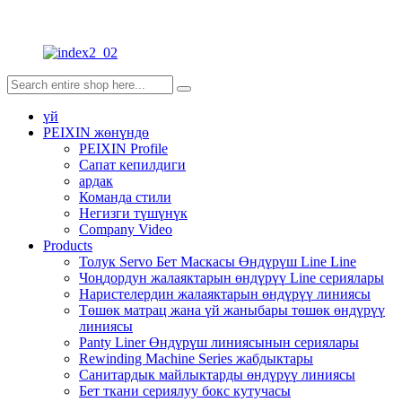
үй
PEIXIN жөнүндө
PEIXIN Profile
Сапат кепилдиги
ардак
Команда стили
Негизги түшүнүк
Company Video
Products
Толук Servo Бет Маскасы Өндүрүш Line Line
Чоңдордун жалаяктарын өндүрүү Line сериялары
Наристелердин жалаяктарын өндүрүү линиясы
Төшөк матрац жана үй жаныбары төшөк өндүрүү
линиясы
Panty Liner Өндүрүш линиясынын сериялары
Rewinding Machine Series жабдыктары
Санитардык майлыктарды өндүрүү линиясы
Бет ткани сериялуу бокс кутучасы