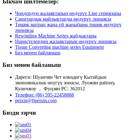
Ыкчам шилтемелер:
Чоңдордун жалаяктарын өндүрүү Line сериялары
Санитардык майлыктарды өндүрүү линиясы
Төшөк матрац жана үй жаныбары төшөк өндүрүү
линиясы
Rewinding Machine Series жабдыктары
Наристелердин жалаяктарын өндүрүү линиясы
Tissue Converting machine series Equipment
Биз менен байланыш
Биз менен байланыш
Дареги: Шуанчян Чет өлкөдөгү Кытайдын
экономикалык өнүгүү зонасы, Луожян району,
Куанчжоу ， Фуцзян PC: 362012
Телефон: (86) 595-22458888
peixin@fjpeixin.com
Бизди ээрчи