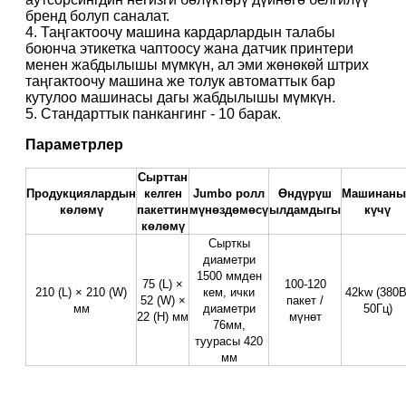
бренд болуп саналат.
4. Таңгактоочу машина кардарлардын талабы
боюнча этикетка чаптоосу жана датчик принтери
менен жабдылышы мүмкүн, ал эми жөнөкөй штрих
таңгактоочу машина же толук автоматтык бар
кутулоо машинасы дагы жабдылышы мүмкүн.
5. Стандарттык панкангинг - 10 барак.
Параметрлер
Сырттан
Продукциялардын
келген
Jumbo ролл
Өндүрүш
Машинаны
көлөмү
пакеттин
мүнөздөмөсү
ылдамдыгы
күчү
көлөмү
Сырткы
диаметри
1500 ммден
75 (L) ×
100-120
210 (L) × 210 (W)
кем, ички
42kw (380В
52 (W) ×
пакет /
мм
диаметри
50Гц)
22 (H) мм
мүнөт
76мм,
туурасы 420
мм