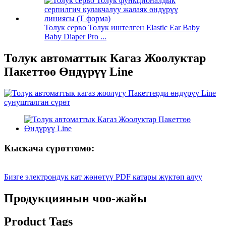
Толук серво Толук иштелген Elastic Ear Baby
Baby Diaper Pro ...
Толук автоматтык Кагаз Жоолуктар
Пакеттөө Өндүрүү Line
Кыскача сүрөттөмө:
Бизге электрондук кат жөнөтүү
PDF катары жүктөп алуу
Продукциянын чоо-жайы
Product Tags