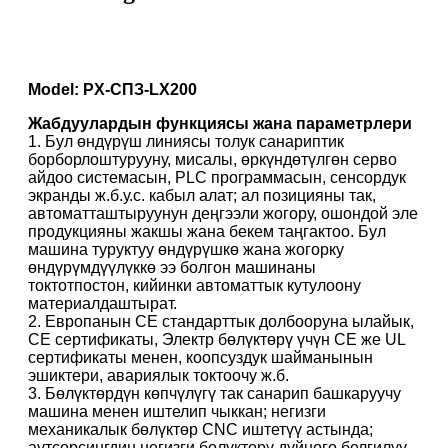
Model: PX-СПЗ-LX200
Жабдуулардын функциясы жана параметрлери
1. Бул өндүрүш линиясы толук санариптик
борборлоштурууну, мисалы, өркүндөтүлгөн серво
айдоо системасын, PLC программасын, сенсордук
экранды ж.б.у.с. кабыл алат; ал позицияны так,
автоматташтыруунун деңгээли жогору, ошондой эле
продукцияны жакшы жана бекем таңгактоо. Бул
машина туруктуу өндүрүшкө жана жогорку
өндүрүмдүүлүккө ээ болгон машинаны
токтотпостон, кийинки автоматтык кутулоону
материалдаштырат.
2. Европанын CE стандарттык долбооруна ылайык,
CE сертификаты, Электр бөлүктөрү үчүн CE же UL
сертификаты менен, коопсуздук шайманынын
эшиктери, авариялык токтоочу ж.б.
3. Бөлүктөрдүн көпчүлүгү так санарип башкаруучу
машина менен иштелип чыккан; негизги
механикалык бөлүктөр CNC иштетүү астында;
аутсорсингдин негизги бөлүктөрү дүйнөгө белгилүү