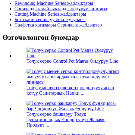
Rewinding Machine Series жабдыктары
Санитардык майлыктарды өндүрүү линиясы
Cutting Machine Series жабдыктары
Бет ткани сериялуу бокс кутучасы
Салфетка кагаздары Сериялык жабдыктар
Өзгөчөлөнгөн буюмдар
Толук серво Control Pet Matras Өндүрүү Line
Толугу менен серво-контролдонуучу агып
кетүү Санитардык Напки ...
Толук серво башкаруу Толук
функционалдык Чоңдор үчүн Жалаяк
Продукт ...