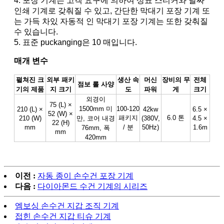
4. 포장 기계는 고객 요구에 의하여 상표 스티커와 날짜
인쇄 기계로 갖춰질 수 있고, 간단한 막대기 포장 기계 또
는 가득 차있 자동적 인 막대기 포장 기계는 또한 갖춰질
수 있습니다.
5. 표준 puckanging은 10 매입니다.
매개 변수
펼쳐진 크
외부 패키
생산 속
머신
장비의 무
전체
점보 롤 사양
기의 제품
지 크기
도
파워
게
크기
외경이
75 (L) ×
1500mm 미
100-120
210 (L) ×
42kw
6.5 ×
52 (W) ×
패키지
6.0 톤
210 (W)
만, 코어 내경
(380V,
4.5 ×
22 (H)
mm
/ 분
50Hz)
1.6m
76mm, 폭
mm
420mm
이전 :
자동 종이 손수건 포장 기계
다음 :
다이아몬드 수건 기계의 시리즈
엠보싱 손수건 지갑 조직 기계
접힌 손수건 지갑 티슈 기계