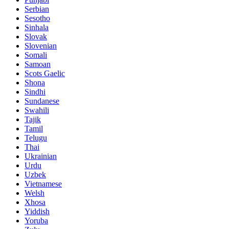
Serbian
Sesotho
Sinhala
Slovak
Slovenian
Somali
Samoan
Scots Gaelic
Shona
Sindhi
Sundanese
Swahili
Tajik
Tamil
Telugu
Thai
Ukrainian
Urdu
Uzbek
Vietnamese
Welsh
Xhosa
Yiddish
Yoruba