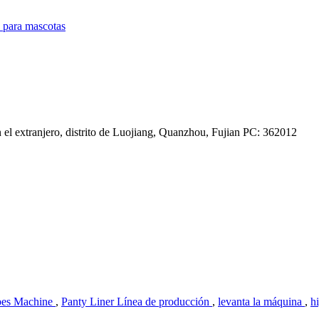
s para mascotas
el extranjero, distrito de Luojiang, Quanzhou, Fujian PC: 362012
pes Machine
,
Panty Liner Línea de producción
,
levanta la máquina
,
h