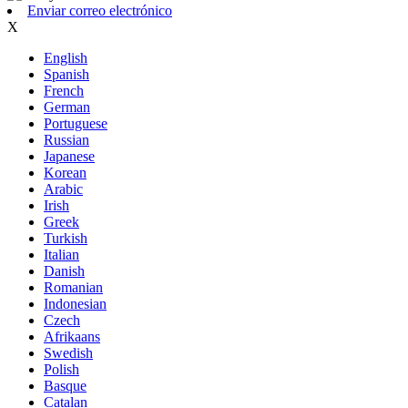
Enviar correo electrónico
X
English
Spanish
French
German
Portuguese
Russian
Japanese
Korean
Arabic
Irish
Greek
Turkish
Italian
Danish
Romanian
Indonesian
Czech
Afrikaans
Swedish
Polish
Basque
Catalan