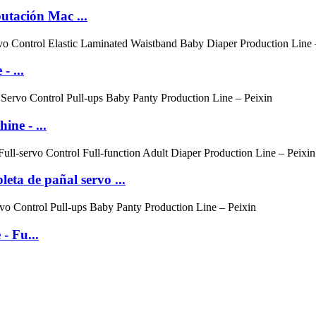
utación Mac ...
- ...
ne - ...
eta de pañal servo ...
- Fu...