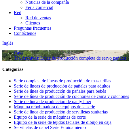
Noticias de la compañía
Feria comercial
Red
Red de ventas
Clientes
Preguntas frecuentes
Contáctenos
Inglés
Casa
Tag Archives: Línea de producción completa de servo pañales
Categorias
Serie completa de líneas de producción de mascarillas
Serie de líneas de producción de pañales para adultos
Serie de línea de producción de pañales para bebés
Serie de línea de producción de colchones de cama y colchone
Serie de línea de producción de panty liner
Máquina rebobinadora de equipos de la serie
Serie de línea de producción de servilletas sanitarias
Equipo de la serie de máquinas de corte
Equipo de la serie de tejidos faciales de dibujo en caja
Servilletas de papel Serie Equipamiento