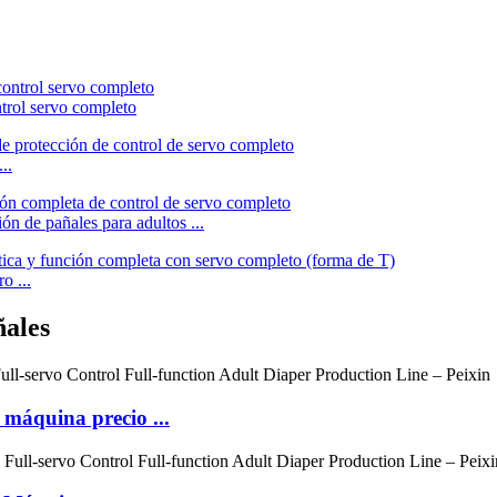
trol servo completo
..
n de pañales para adultos ...
o ...
ñales
 máquina precio ...