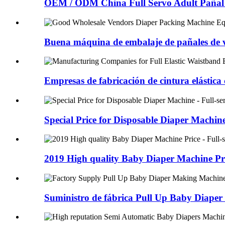
OEM / ODM China Full Servo Adult Pañal 
Buena máquina de embalaje de pañales de v
Empresas de fabricación de cintura elástica 
Special Price for Disposable Diaper Machine 
2019 High quality Baby Diaper Machine Pric
Suministro de fábrica Pull Up Baby Diaper