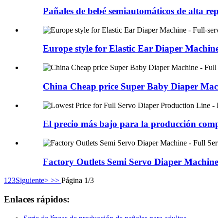
Pañales de bebé semiautomáticos de alta rep
Europe style for Elastic Ear Diaper Machine 
China Cheap price Super Baby Diaper Machi
El precio más bajo para la producción compl
Factory Outlets Semi Servo Diaper Machine 
1
2
3
Siguiente>
>>
Página 1/3
Enlaces rápidos: