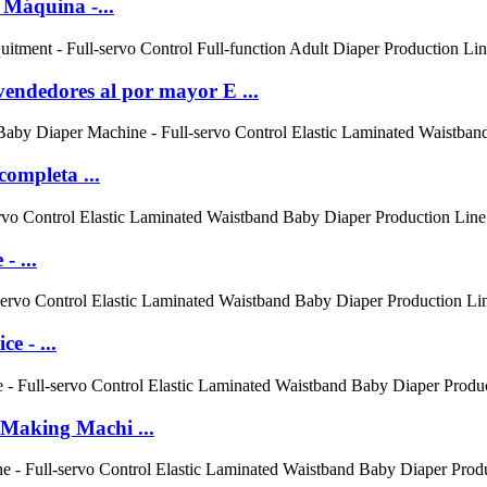
Máquina -...
endedores al por mayor E ...
completa ...
- ...
e - ...
 Making Machi ...