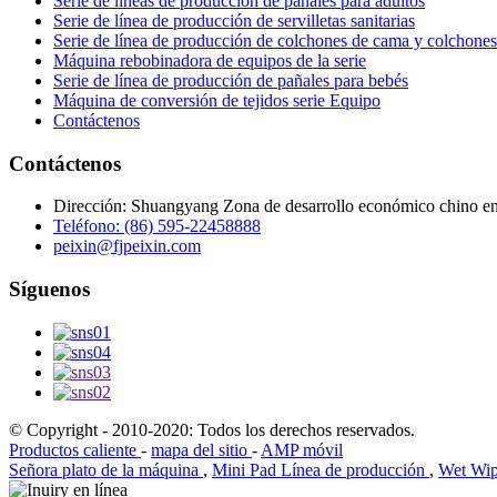
Serie de líneas de producción de pañales para adultos
Serie de línea de producción de servilletas sanitarias
Serie de línea de producción de colchones de cama y colchone
Máquina rebobinadora de equipos de la serie
Serie de línea de producción de pañales para bebés
Máquina de conversión de tejidos serie Equipo
Contáctenos
Contáctenos
Dirección: Shuangyang Zona de desarrollo económico chino en 
Teléfono: (86) 595-22458888
peixin@fjpeixin.com
Síguenos
© Copyright - 2010-2020: Todos los derechos reservados.
Productos caliente
-
mapa del sitio
-
AMP móvil
Señora plato de la máquina
,
Mini Pad Línea de producción
,
Wet Wi